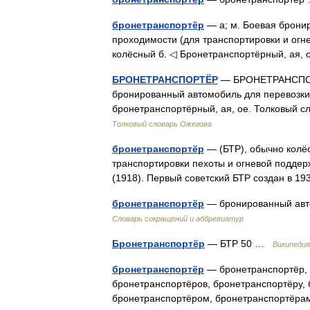
бронетранспортёр
— а; м. Боевая брони
проходимости (для транспортировки и огн
колёсный б. ◁ Бронетранспортёрный, ая, 
БРОНЕТРАНСПОРТЁР
— БРОНЕТРАНСПОРТЁ
бронированный автомобиль для перевозки 
бронетранспортёрный, ая, ое. Толковый с
Толковый словарь Ожегова
бронетранспортёр
— (БТР), обычно колё
транспортировки пехоты и огневой поддер
(1918). Первый советский БТР создан в 1
бронетранспортёр
— бронированный авто
Словарь сокращений и аббревиатур
Бронетранспортёр
— БТР 50 …
Википедия
бронетранспортёр
— бронетранспортёр, 
бронетранспортёров, бронетранспортёру,
бронетранспортёром, бронетранспортёра