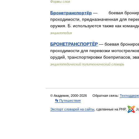
Формы слов
Бронетранспортёр
— боевая бронирова
проходимости, предназначенная для перев
оружия. Б. используются также как кома
энциклопедия
БРОНЕТРАНСПОРТЁР
— боевая брониров
проходимости для перевозки мотострелковы
орудий, транспортировки боеприпасов, э
энциклопедический политехнический словарь
© Академик, 2000-2026
Обратная связь:
Техподдерж
👣 Путешествия
Экспорт словарей на сайты
, сделанные на PHP,
Jo