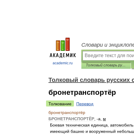
Словари и энциклоп
academic.ru
Толковый словарь русских существительных
Толковый словарь русских
бронетранспортёр
Толкование
Перевод
бронетранспортёр
БРОНЕТРАНСПОРТЁР
, -
а
,
м
Боевая
техническая
единица
,
автомобиль
имеющий
башню
и
вооруженный
неболь