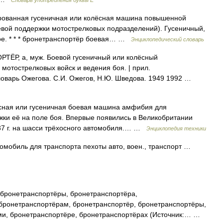
Словарь употребления буквы Ё
рованная гусеничная или колёсная машина повышенной
евой поддержки мотострелковых подразделений). Гусеничный,
ое. * * * бронетранспортёр боевая… …
Энциклопедический словарь
Р, а, муж. Боевой гусеничный или колёсный
мотострелковых войск и ведения боя. | прил.
ловарь Ожегова. С.И. Ожегов, Н.Ю. Шведова. 1949 1992 …
сная или гусеничная боевая машина амфибия для
жки её на поле боя. Впервые появились в Великобритании
937 г. на шасси трёхосного автомобиля.… …
Энциклопедия техники
мобиль для транспорта пехоты авто, воен., транспорт …
бронетранспортёры, бронетранспортёра,
 бронетранспортёрам, бронетранспортёр, бронетранспортёры,
ми, бронетранспортёре, бронетранспортёрах (Источник:… …