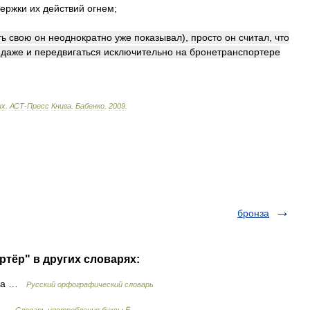
ержки
их
действий
огнем
;
ть
свою
он
неоднократно
уже
показывал
),
просто
он
считал
,
что
ндаже
и
передвигаться
исключительно
на
бронетранспортере
ых
.
АСТ
-
Пресс
Книга
.
Бабенко
.
2009
.
бронза
ртёр" в других словарях:
, а …
Русский орфографический словарь
р …