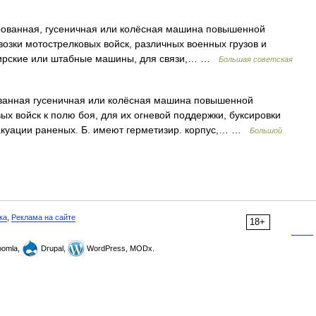
нная, гусеничная или колёсная машина повышенной
озки мотострелковых войск, различных военных грузов и
ндирские или штабные машины, для связи,… …
Большая советская
анная гусеничная или колёсная машина повышенной
х войск к полю боя, для их огневой поддержки, буксировки
вакуации раненых. Б. имеют герметизир. корпус,… …
Большой
ка
,
Реклама на сайте
18+
omla,
Drupal,
WordPress, MODx.