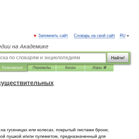
Запомнить сайт
Словарь на свой сайт
RU
едии на Академике
Найти!
Толкования
Переводы
Книги
Игры ⚽
 существительных
на
гусеницах
или
колесах
,
покрытый
листами
брони
,
шой
пушкой
и
/
или
пулеметом
,
предназначенный
для