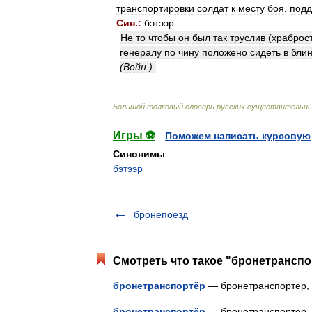
транспортировки
солдат
к
месту
боя
,
подд
Син
.
:
бэтээр
.
Не
то
чтобы
он
был
так
труслив
(
храброс
генералу
по
чину
положено
сидеть
в
бли
(
Войн
.)
.
Большой
толковый
словарь
русских
существительн
Игры ⚽
Поможем написать курсовую
Синонимы
:
бэтээр
бронепоезд
Смотреть что такое "бронетранспо
бронетранспортёр
— бронетранспортёр
бронетранспортёр
— бронетранспортё